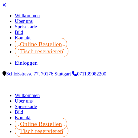
Willkommen
Über uns
Speisekarte
Bild
Kontakt
Online Bestellen
Tisch reservieren
Einloggen
Schloßstrasse 77, 70176 Stuttgart
071139082200
Willkommen
Über uns
Speisekarte
Bild
Kontakt
Online Bestellen
Tisch reservieren